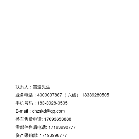
湖北周边产品
湖北KZ级卡丁
湖北OK级卡丁
湖北赛车装备
湖北防护设施
湖北计时设备
湖北电动越野
联系我们
联系人：宙速先生
业务电话：4009697887（ 六线） 18339280505
手机号码：183-3928-0505
E-mail：chzskd@qq.com
整车售后电话: 17093653888
零部件售后电话: 17193990777
资产采购部: 17193998777