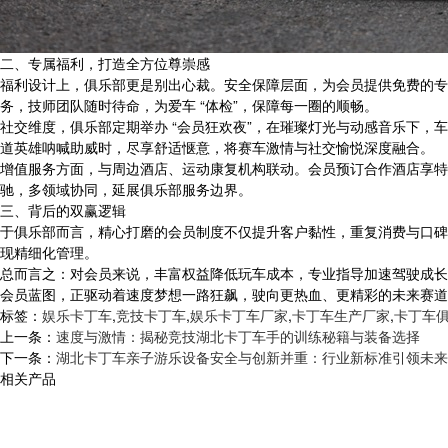
二、专属福利，打造全方位尊崇感
福利设计上，俱乐部更是别出心裁。安全保障层面，为会员提供免费的专
务，技师团队随时待命，为爱车 “体检”，保障每一圈的顺畅。
社交维度，俱乐部定期举办 “会员狂欢夜”，在璀璨灯光与动感音乐下
道英雄呐喊助威时，尽享舒适惬意，将赛车激情与社交愉悦深度融合。
增值服务方面，与周边酒店、运动康复机构联动。会员预订合作酒店享特
驰，多领域协同，延展俱乐部服务边界。
三、背后的双赢逻辑
于俱乐部而言，精心打磨的会员制度不仅提升客户黏性，重复消费与口碑
现精细化管理。
总而言之：对会员来说，丰富权益降低玩车成本，专业指导加速驾驶成长
会员蓝图，正驱动着速度梦想一路狂飙，驶向更热血、更精彩的未来赛道
标签：
娱乐卡丁车
,
竞技卡丁车
,
娱乐卡丁车厂家
,
卡丁车生产厂家
,
卡丁车
上一条：
速度与激情：揭秘竞技湖北卡丁车手的训练秘籍与装备选择
下一条：
湖北卡丁车亲子游乐设备安全与创新并重：行业新标准引领未来
相关产品