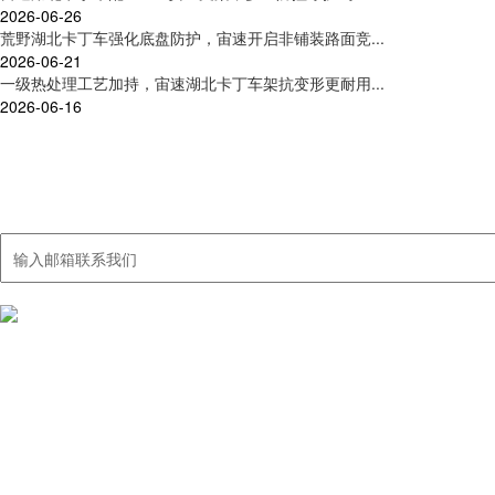
2026-06-26
荒野湖北卡丁车强化底盘防护，宙速开启非铺装路面竞...
2026-06-21
一级热处理工艺加持，宙速湖北卡丁车架抗变形更耐用...
2026-06-16
联系我们
集卡丁车及周边产品研发、制造、销售、服务于一体
我们国内的销售网络覆盖大多数城市，出口销售额40%以上，远销中东
产品中心
湖北荒野卡丁
湖北职业超四
湖北娱乐型卡