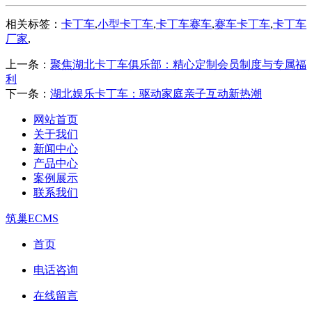
相关标签：
卡丁车
,
小型卡丁车
,
卡丁车赛车
,
赛车卡丁车
,
卡丁车
厂家
,
上一条：
聚焦湖北卡丁车俱乐部：精心定制会员制度与专属福
利
下一条：
湖北娱乐卡丁车：驱动家庭亲子互动新热潮
网站首页
关于我们
新闻中心
产品中心
案例展示
联系我们
筑巢ECMS
首页
电话咨询
在线留言