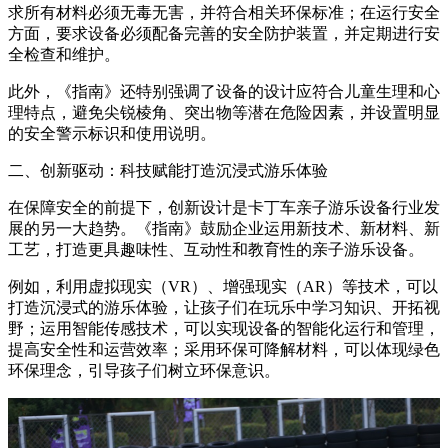
求所有材料必须无毒无害，并符合相关环保标准；在运行安全
方面，要求设备必须配备完善的安全防护装置，并定期进行安
全检查和维护。
此外，《指南》还特别强调了设备的设计应符合儿童生理和心
理特点，避免尖锐棱角、突出物等潜在危险因素，并设置明显
的安全警示标识和使用说明。
二、创新驱动：科技赋能打造沉浸式游乐体验
在保障安全的前提下，创新设计是卡丁车亲子游乐设备行业发
展的另一大趋势。《指南》鼓励企业运用新技术、新材料、新
工艺，打造更具趣味性、互动性和教育性的亲子游乐设备。
例如，利用虚拟现实（VR）、增强现实（AR）等技术，可以
打造沉浸式的游乐体验，让孩子们在玩乐中学习知识、开拓视
野；运用智能传感技术，可以实现设备的智能化运行和管理，
提高安全性和运营效率；采用环保可降解材料，可以体现绿色
环保理念，引导孩子们树立环保意识。