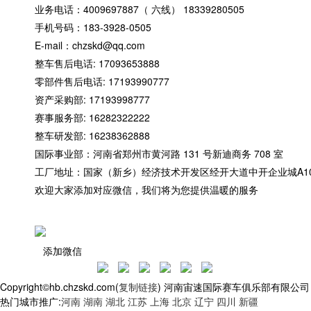
业务电话：4009697887（ 六线） 18339280505
手机号码：183-3928-0505
E-mail：chzskd@qq.com
整车售后电话: 17093653888
零部件售后电话: 17193990777
资产采购部: 17193998777
赛事服务部: 16282322222
整车研发部: 16238362888
国际事业部：河南省郑州市黄河路 131 号新迪商务 708 室
工厂地址：国家（新乡）经济技术开发区经开大道中开企业城A10
欢迎大家添加对应微信，我们将为您提供温暖的服务
社交媒体
添加微信
Copyright©hb.chzskd.com(
复制链接
) 河南宙速国际赛车俱乐部有限公司
热门城市推广:
河南
湖南
湖北
江苏
上海
北京
辽宁
四川
新疆