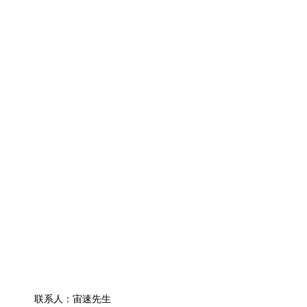
我们国内的销售网络覆盖大多数城市，出口销售额40%以上，远销中东
产品中心
湖北荒野卡丁
湖北职业超四
湖北娱乐型卡
湖北周边产品
湖北KZ级卡丁
湖北OK级卡丁
湖北赛车装备
湖北防护设施
湖北计时设备
湖北电动越野
联系我们
联系人：宙速先生