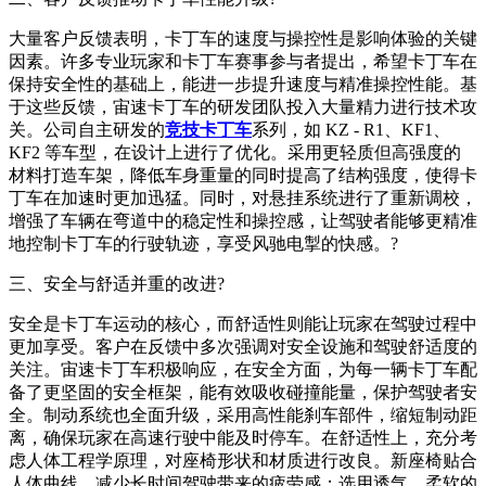
大量客户反馈表明，卡丁车的速度与操控性是影响体验的关键
因素。许多专业玩家和卡丁车赛事参与者提出，希望卡丁车在
保持安全性的基础上，能进一步提升速度与精准操控性能。基
于这些反馈，宙速卡丁车的研发团队投入大量精力进行技术攻
关。公司自主研发的
竞技卡丁车
系列，如 KZ - R1、KF1、
KF2 等车型，在设计上进行了优化。采用更轻质但高强度的
材料打造车架，降低车身重量的同时提高了结构强度，使得卡
丁车在加速时更加迅猛。同时，对悬挂系统进行了重新调校，
增强了车辆在弯道中的稳定性和操控感，让驾驶者能够更精准
地控制卡丁车的行驶轨迹，享受风驰电掣的快感。?
三、安全与舒适并重的改进?
安全是卡丁车运动的核心，而舒适性则能让玩家在驾驶过程中
更加享受。客户在反馈中多次强调对安全设施和驾驶舒适度的
关注。宙速卡丁车积极响应，在安全方面，为每一辆卡丁车配
备了更坚固的安全框架，能有效吸收碰撞能量，保护驾驶者安
全。制动系统也全面升级，采用高性能刹车部件，缩短制动距
离，确保玩家在高速行驶中能及时停车。在舒适性上，充分考
虑人体工程学原理，对座椅形状和材质进行改良。新座椅贴合
人体曲线，减少长时间驾驶带来的疲劳感；选用透气、柔软的