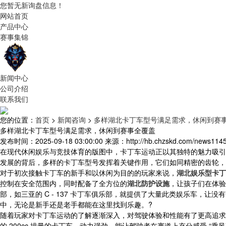
您暂无新询盘信息！
网站首页
产品中心
赛事集锦
新闻中心
公司介绍
联系我们
您的位置：
首页
>
新闻咨询
>
多样湖北卡丁车型号满足需求，休闲到赛
多样湖北卡丁车型号满足需求，休闲到赛事全覆盖
发布时间：2025-09-18 03:00:00
来源：http://hb.chzskd.com/news1145
在现代休闲娱乐与竞技体育的版图中，卡丁车运动正以其独特的魅力吸引
发展的背后，多样的卡丁车型号发挥着关键作用，它们如同精密的齿轮，
对于初次接触卡丁车的新手和以休闲为目的的玩家来说，
湖北娱乐型卡丁
控制在安全范围内，同时配备了全方位的
湖北防护设施
，让孩子们在体验
部，如三亚的 C - 137 卡丁车俱乐部，就提供了大量此类娱乐车，让没
中，无论是新手还是老手都能在这里找到乐趣。?
随着玩家对卡丁车运动的了解逐渐深入，对驾驶体验和性能有了更高追求
的 200cc 排量的卡丁车，动力强劲，能让驾驶者在赛道上充分感受 “