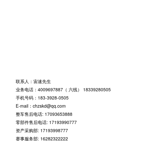
湖北周边产品
湖北KZ级卡丁
湖北OK级卡丁
湖北赛车装备
湖北防护设施
湖北计时设备
湖北电动越野
联系我们
联系人：宙速先生
业务电话：4009697887（ 六线） 18339280505
手机号码：183-3928-0505
E-mail：chzskd@qq.com
整车售后电话: 17093653888
零部件售后电话: 17193990777
资产采购部: 17193998777
赛事服务部: 16282322222