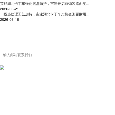
荒野湖北卡丁车强化底盘防护，宙速开启非铺装路面竞...
2026-06-21
一级热处理工艺加持，宙速湖北卡丁车架抗变形更耐用...
2026-06-16
联系我们
集卡丁车及周边产品研发、制造、销售、服务于一体
我们国内的销售网络覆盖大多数城市，出口销售额40%以上，远销中东
产品中心
湖北荒野卡丁
湖北职业超四
湖北娱乐型卡