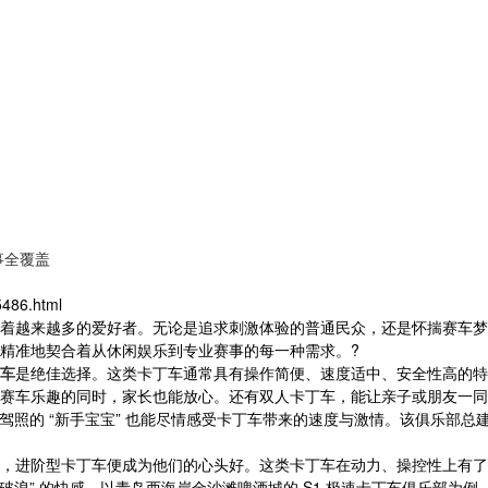
事全覆盖
486.html
着越来越多的爱好者。无论是追求刺激体验的普通民众，还是怀揣赛车梦
精准地契合着从休闲娱乐到专业赛事的每一种需求。?
车
是绝佳选择。这类卡丁车通常具有操作简便、速度适中、安全性高的特
赛车乐趣的同时，家长也能放心。还有双人卡丁车，能让亲子或朋友一同
有驾照的 “新手宝宝” 也能尽情感受卡丁车带来的速度与激情。该俱乐部总建
，进阶型卡丁车便成为他们的心头好。这类卡丁车在动力、操控性上有了
乘风破浪” 的快感。以青岛西海岸金沙滩啤酒城的 S1 极速卡丁车俱乐部为