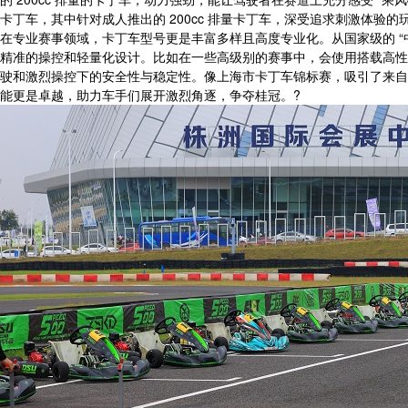
卡丁车，其中针对成人推出的 200cc 排量卡丁车，深受追求刺激体验
在专业赛事领域，卡丁车型号更是丰富多样且高度专业化。从国家级的 “
精准的操控和轻量化设计。比如在一些高级别的赛事中，会使用搭载高性
驶和激烈操控下的安全性与稳定性。像上海市卡丁车锦标赛，吸引了来自
能更是卓越，助力车手们展开激烈角逐，争夺桂冠。?