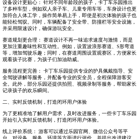
设备设计更贴心： 针对不同年龄段的孩子，卡丁车乐园推出
了多种车型，例如双人亲子车、儿童专用车等，车身设计也更
加符合人体工学，操作简单易上手，即使是初次体验的孩子也
能轻松驾驭。同时，车辆配备了安全带、防撞栏等安全设施，
并采用限速设计，确保游玩安全。
赛道规划更合理： 赛道设计不再一味追求速度与激情，而是
更加注重趣味性和互动性。例如，设置波浪形赛道、S形弯道
等，增加驾驶乐趣；同时，在赛道周围设置观赛区，方便家长
观看孩子比赛，为孩子们加油助威。
服务流程更完善： 卡丁车乐园提供专业的护具佩戴指导、安
全驾驶讲解等服务，并配备专业的安全员，全程保障游客安
全。此外，部分乐园还提供拍照、视频录制等服务，帮助家长
记录孩子的欢乐瞬间。
二、实时反馈机制，打造闭环用户体验
为了更精准地了解用户需求，及时改进服务，一些卡丁车乐园
开始引入实时反馈机制，打造闭环用户体验。
线上评价系统： 游客可以通过乐园官网、微信公众号等平
台，对设备、服务、环境等方面进行评价，并提出改进建议。