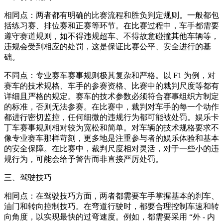
相同点：两者都有明确的比赛流程和胜负判定规则。一般都包
括练习赛、排位赛和正赛等环节。在比赛过程中，车手都需要
遵守赛道规则，如不得违规超车、不得故意碰撞其他车辆等，
违规会受到相应的处罚，这是保证比赛公平、安全进行的基
础。
不同点：专业赛车赛事规则极其复杂和严格。以 F1 为例，对
赛车的技术规格、车手的参赛资格、比赛中的裁判尺度等都有
详细且严格的规定。赛车的技术参数必须符合赛事组织方制定
的标准，否则无法参赛。在比赛中，裁判对车手的每一个动作
都进行密切监控，任何细微的违规行为都可能被处罚。娱乐卡
丁车赛事规则相对较为宽松和简单。对车辆的技术规格要求不
像专业赛车那样苛刻，更多地是注重参与者的娱乐体验和基本
的安全保障。在比赛中，裁判尺度相对灵活，对于一些小的违
规行为，可能会给予警告而非直接严厉处罚。
三、驾驶技巧
相同点：在驾驶技巧方面，两者都需要车手掌握基本的刹车、
油门和转向控制技巧。在弯道行驶时，都要合理控制车速和转
向角度，以实现最快的过弯速度。例如，都需要采用 “外 - 内