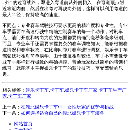
- 外” 的过弯线路，即进入弯道前从外侧切入，在弯道顶点附
近靠近内侧，然后在出弯时再驶向外侧，这样可以利用弯道的
最大半径，保持较高的速度。
不同点：专业赛车驾驶技巧要求更高的精准度和专业性。专业
车手需要在高速行驶中精确控制赛车的每一个动作，对刹车
点、油门开度和转向力度的把握都要精确到毫秒和毫米级别。
而且，专业车手还需要掌握复杂的赛车调校知识，能够根据赛
道情况和赛车状态，在比赛间隙对赛车进行调整。娱乐卡丁车
驾驶技巧相对简单易学。由于速度相对较低，车手不需要像专
业车手那样进行极致的精确操控。普通玩家经过简单的培训和
练习，就能基本掌握娱乐卡丁车的驾驶技巧，享受驾驶的乐
趣。
相关标签：
娱乐卡丁车
,
卡丁车
,
娱乐卡丁车厂家
,
卡丁车生产厂
家
,
卡丁车厂家
,
上一条：
在湖北娱乐卡丁车中，女性玩家的优势与挑战
下一条：
如何选择适合自己的湖北娱乐卡丁车装备
网站首页
关于我们