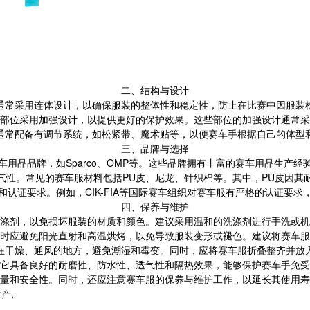
二、结构与设计
通常采用连体设计，以确保服装的整体性和稳定性，防止在比赛中因服装
部位采用加强设计，以提供更好的保护效果。这些部位的加强设计通常采
通常配备有调节系统，如松紧带、魔术贴等，以便赛车手根据自己的体型
三、品牌与选择
用品品牌，如Sparco、OMP等。这些品牌拥有丰富的赛车用品生产
气性。常见的赛车服材料包括PU皮、尼龙、针织棉等。其中，PU皮因其
认证要求。例如，CIK-FIA等国际赛车组织对赛车服有严格的认证要
四、保养与维护
涤剂，以免损坏服装的材质和颜色。建议采用温和的洗涤剂进行手洗或
时应避免阳光直射和高温烘烤，以免导致服装变形或褪色。建议将赛车服
在干燥、通风的地方，避免潮湿和霉变。同时，应将赛车服折叠整齐并放
它具备良好的耐磨性、防水性、透气性和隔热效果，能够保护赛车手免受
量和安全性。同时，还应注意赛车服的保养与维护工作，以延长其使用寿
生产
,