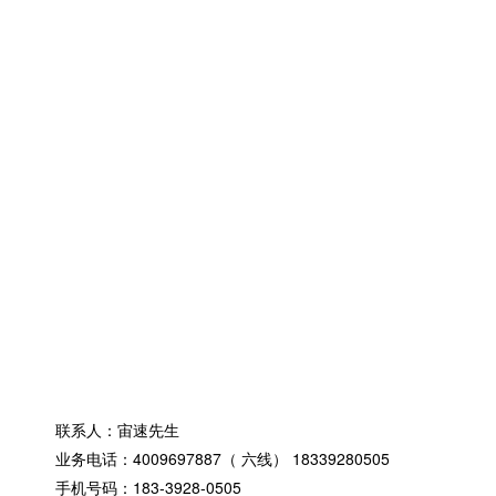
产品中心
湖北荒野卡丁
湖北职业超四
湖北娱乐型卡
湖北周边产品
湖北KZ级卡丁
湖北OK级卡丁
湖北赛车装备
湖北防护设施
湖北计时设备
湖北电动越野
联系我们
联系人：宙速先生
业务电话：4009697887（ 六线） 18339280505
手机号码：183-3928-0505