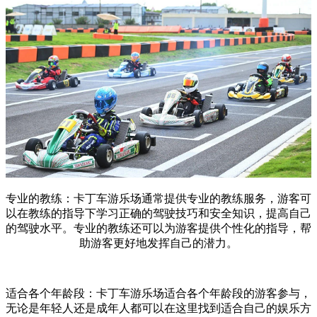
专业的教练：卡丁车游乐场通常提供专业的教练服务，游客可
以在教练的指导下学习正确的驾驶技巧和安全知识，提高自己
的驾驶水平。专业的教练还可以为游客提供个性化的指导，帮
助游客更好地发挥自己的潜力。
适合各个年龄段：卡丁车游乐场适合各个年龄段的游客参与，
无论是年轻人还是成年人都可以在这里找到适合自己的娱乐方