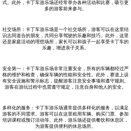
式。此外，卡丁车游乐场还经常举办各种活动和比赛，吸引更
多的游客前来参与。
社交场所：卡丁车游乐场是一个社交场所，游客可以在这里结
识志同道合的朋友，共同分享驾驶的乐趣和技巧。此外，这里
还是家庭活动的理想场所，家长可以和孩子一起享受卡丁车的
乐趣，增进亲子关系。
安全第一：卡丁车游乐场非常注重安全，所有的车辆都经过严
格的维护和检查，确保车辆的性能和安全性。此外，赛道上设
有安全设施和警示标志，提醒游客注意安全事项和遵守规则。
游客在游玩过程中也需遵守规定，注意自身和他人的安全。
多样化的服务：卡丁车游乐场通常提供多样化的服务，以满足
游客的不同需求。游客可以在这里租用车辆、购买门票、参加
培训课程或预订活动等。此外，游乐场还提供餐饮和休息区，
为游客提供便利的休息场所。