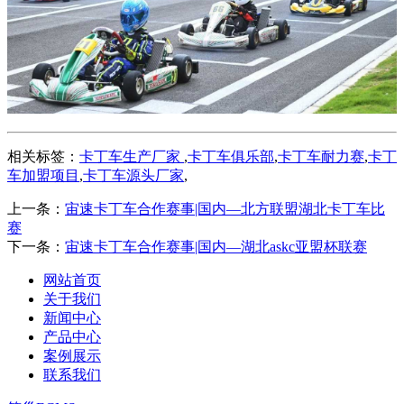
相关标签：
卡丁车生产厂家
,
卡丁车俱乐部
,
卡丁车耐力赛
,
卡丁
车加盟项目
,
卡丁车源头厂家
,
上一条：
宙速卡丁车合作赛事|国内—北方联盟湖北卡丁车比
赛
下一条：
宙速卡丁车合作赛事|国内—湖北askc亚盟杯联赛
网站首页
关于我们
新闻中心
产品中心
案例展示
联系我们